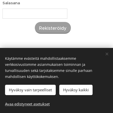
Salasana
Rekisteröidy
Käytämme evästeitä mahdollistaaksemme
verkkosivustomme asianmukaisen toiminnan ja
turvallisuuden sekä tarjotaksemme sinulle parhaan
mahdollisen käyttökokemuksen.
Hyväksy vain tarpeelliset
Hyväksy kaikki
Avaa edistyneet asetukset
Evästeet